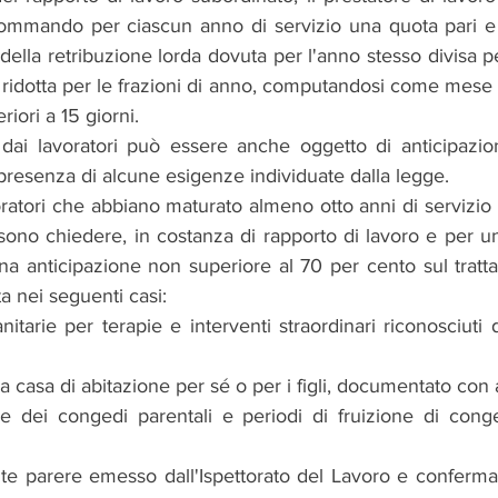
 sommando per ciascun anno di servizio una quota pari 
 della retribuzione lorda dovuta per l'anno stesso divisa pe
idotta per le frazioni di anno, computandosi come mese in
iori a 15 giorni.
ai lavoratori può essere anche oggetto di anticipazion
 presenza di alcune esigenze individuate dalla legge.
voratori che abbiano maturato almeno otto anni di servizio 
sono chiedere, in costanza di rapporto di lavoro e per un
una anticipazione non superiore al 70 per cento sul trat
ta nei seguenti casi:
nitarie per terapie e interventi straordinari riconosciuti 
a casa di abitazione per sé o per i figli, documentato con a
ne dei congedi parentali e periodi di fruizione di conged
te parere emesso dall'Ispettorato del Lavoro e confermat