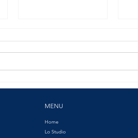
Il paradosso del
Facci
Tec:Trattamento economico
pasto
complessivo.
MENU
Home
Lo Studio