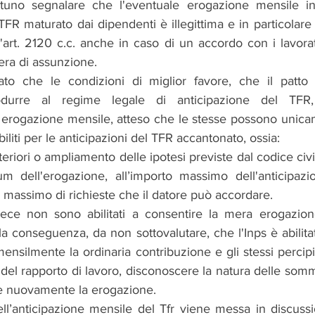
uno segnalare che l'eventuale erogazione mensile in
TFR maturato dai dipendenti è illegittima e in particolare 
ll'art. 2120 c.c. anche in caso di un accordo con i lavorat
ttera di assunzione.
to che le condizioni di miglior favore, che il patto i
rodurre al regime legale di anticipazione del TFR
a erogazione mensile, atteso che le stesse possono unicam
biliti per le anticipazioni del TFR accantonato, ossia:
teriori o ampliamento delle ipotesi previste dal codice civi
m dell'erogazione, all’importo massimo dell'anticipazion
massimo di richieste che il datore può accordare.
invece non sono abilitati a consentire la mera erogazion
la conseguenza, da non sottovalutare, che l'Inps è abilita
nsilmente la ordinaria contribuzione e gli stessi percipi
e del rapporto di lavoro, disconoscere la natura delle somm
rne nuovamente la erogazione.
ell’anticipazione mensile del Tfr viene messa in discussio