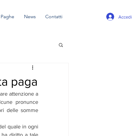
e Paghe
News
Contatti
Accedi
sta paga
are attenzione a 
alcune pronunce 
ori delle somme 
del quale in ogni 
a diritto a tale 