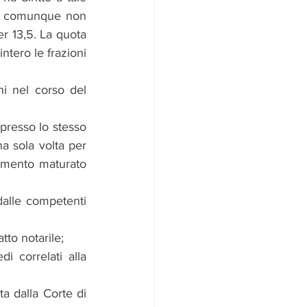
e comunque non 
r 13,5. La quota 
tero le frazioni 
i nel corso del 
presso lo stesso 
a sola volta per 
tamento maturato 
dalle competenti 
tto notarile;
i correlati alla 
a dalla Corte di 