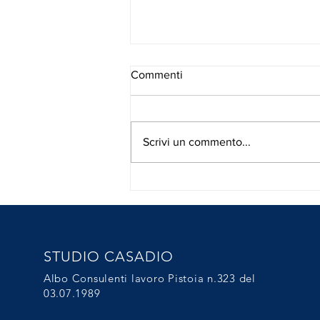
Commenti
Scrivi un commento...
Rischio calore sospensione
attività con intervento della
CIGO.
STUDIO CASADIO
Albo Consulenti lavoro Pistoia n.323 del
03.07.1989