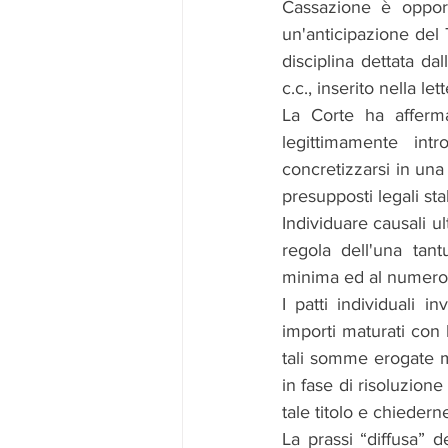
Cassazione è opport
un'anticipazione del 
disciplina dettata da
c.c., inserito nella le
La Corte ha afferma
legittimamente int
concretizzarsi in un
presupposti legali sta
Individuare causali ul
regola dell'una tantu
minima ed al numero 
I patti individuali 
importi maturati con 
tali somme erogate me
in fase di risoluzion
tale titolo e chiede
La prassi “diffusa” d